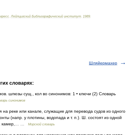
гресс
.
Лейпцигский
Библиографический
институт
.
1989
.
Шляйермахер
гих словарях:
в. шлюзы сущ., кол во синонимов: 1 • ключи (2) Словарь
варь синонимов
ия на реке или канале, служащие для перевода судов из одного
ты (напр. у плотины, водопада и т. п.). Ш. состоят из одной
ных камер,… …
Морской словарь