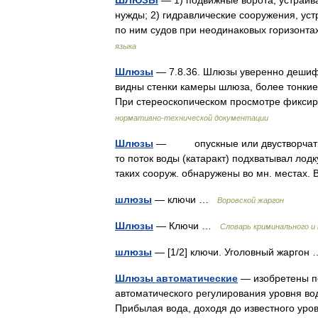
ШЛЮЗЫ
— 1) подвижные ворота, устраив
нужды; 2) гидравлические сооружения, ус
по ним судов при неодинаковых горизон
языка
Шлюзы
— 7.8.36. Шлюзы уверенно дешиф
видны стенки камеры шлюза, более тонкие
При стереоскопическом просмотре фикси
нормативно-технической документации
Шлюзы
— опускные или двустворчатые в
то поток воды (катаракт) подхватывал лод
таких сооруж. обнаружены во мн. местах
шлюзы
— ключи …
Воровской жаргон
Шлюзы
— Ключи …
Словарь криминального и
шлюзы
— [1/2] ключи. Уголовный жарго
Шлюзы автоматические
— изобретены п
автоматического регулирования уровня во
Прибылая вода, доходя до известного уров