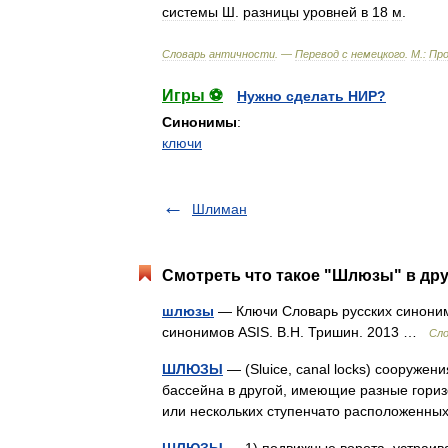
системы
Ш
.
разницы
уровней
в
18
м
.
Словарь
античности
. —
Перевод
с
немецкого
.
М
.
:
Про
Игры ⚽
Нужно сделать НИР?
Синонимы
:
ключи
Шлиман
Смотреть что такое "Шлюзы" в дру
шлюзы
— Ключи Словарь русских синонимо
синонимов ASIS. В.Н. Тришин. 2013 …
Сло
ШЛЮЗЫ
— (Sluice, canal locks) сооружен
бассейна в другой, имеющие разные горизон
или нескольких ступенчато расположен