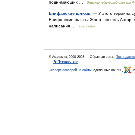
поднимающих …
Энциклопедический словарь Ф.
Епифанские шлюзы
— У этого термина с
Епифанские шлюзы Жанр: повесть Автор: 
написания …
Википедия
© Академик, 2000-2026
Обратная связь:
Техподдерж
👣 Путешествия
Экспорт словарей на сайты
, сделанные на PHP,
Jo