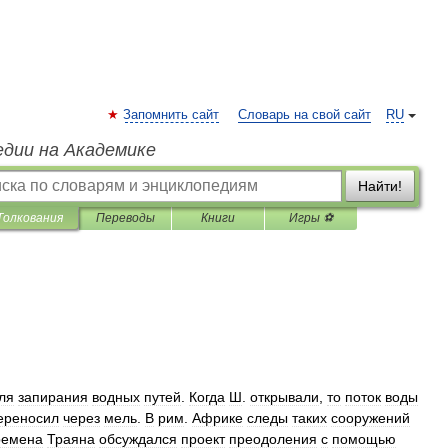
Запомнить сайт
Словарь на свой сайт
RU
едии на Академике
Найти!
Толкования
Переводы
Книги
Игры ⚽
ля
запирания
водных
путей
.
Когда
Ш
.
открывали
,
то
поток
воды
ереносил
через
мель
.
В
рим
.
Африке
следы
таких
сооружений
ремена
Траяна
обсуждался
проект
преодоления
с
помощью