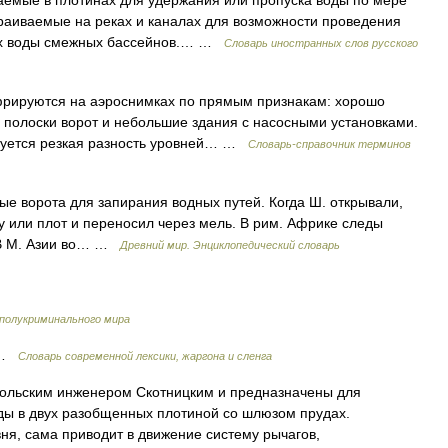
аемые в плотинах для удержания или пропуска воды по мере
траиваемые на реках и каналах для возможности проведения
тах воды смежных бассейнов.… …
Словарь иностранных слов русского
рируются на аэроснимках по прямым признакам: хорошо
 полоски ворот и небольшие здания с насосными установками.
руется резкая разность уровней… …
Словарь-справочник терминов
орота для запирания водных путей. Когда Ш. открывали,
ку или плот и переносил через мель. В рим. Африке следы
. В М. Азии во… …
Древний мир. Энциклопедический словарь
 полукриминального мира
н …
Cловарь современной лексики, жаргона и сленга
ольским инженером Скотницким и предназначены для
ды в двух разобщенных плотиной со шлюзом прудах.
ня, сама приводит в движение систему рычагов,