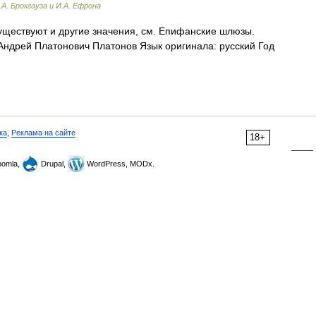
А. Брокгауза и И.А. Ефрона
уществуют и другие значения, см. Епифанские шлюзы.
Андрей Платонович Платонов Язык оригинала: русский Год
ка
,
Реклама на сайте
18+
omla,
Drupal,
WordPress, MODx.