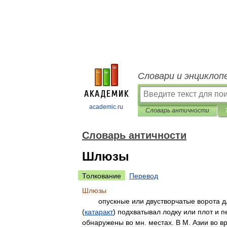
Словари и энциклоп
academic.ru
Словарь античности
Словарь античности
Шлюзы
Толкование
Перевод
Шлюзы
опускные
или
двустворчатые
ворота
д
(
катаракт
)
подхватывал
лодку
или
плот
и
п
обнаружены
во
мн
.
местах
.
В
М
.
Азии
во
в